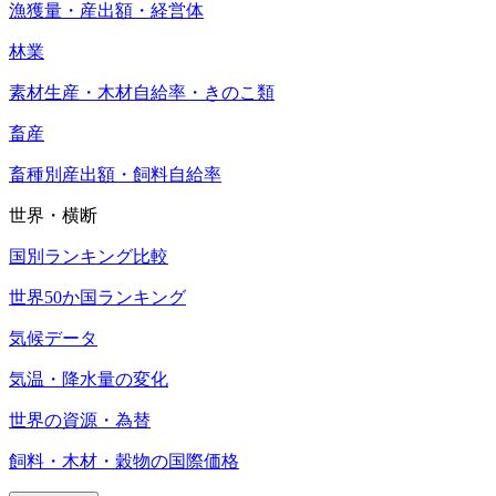
漁獲量・産出額・経営体
林業
素材生産・木材自給率・きのこ類
畜産
畜種別産出額・飼料自給率
世界・横断
国別ランキング比較
世界50か国ランキング
気候データ
気温・降水量の変化
世界の資源・為替
飼料・木材・穀物の国際価格