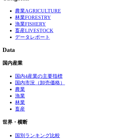
農業
AGRICULTURE
林業
FORESTRY
漁業
FISHERY
畜産
LIVESTOCK
データレポート
Data
国内産業
国内4産業の主要指標
国内市況（卸売価格）
農業
漁業
林業
畜産
世界・横断
国別ランキング比較