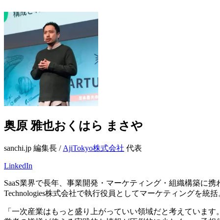
奥原 雅也
おくはら まさや
sanchi.jp
編集長 /
AjiTokyo株式会社
代表
LinkedIn
SaaS業界で長年、事業開発・マーケティング・組織構築に携わ
Technologies株式会社で執行役員としてマーケティングを統括
「一次産業はもっと盛り上がっていい領域だと考えています