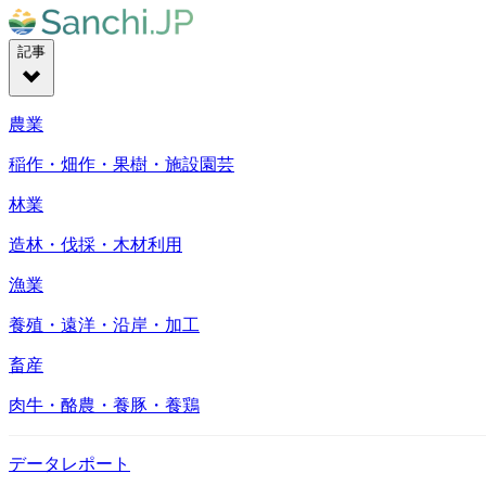
記事
農業
稲作・畑作・果樹・施設園芸
林業
造林・伐採・木材利用
漁業
養殖・遠洋・沿岸・加工
畜産
肉牛・酪農・養豚・養鶏
データレポート