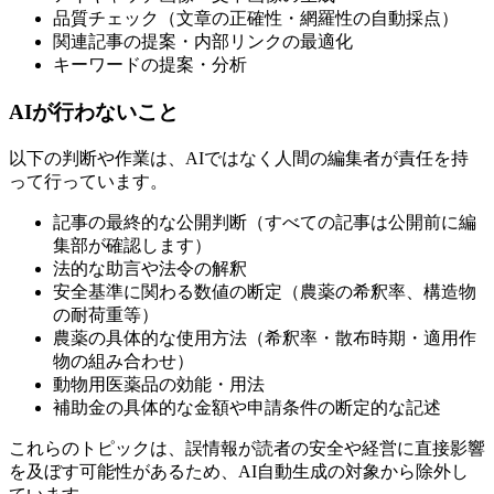
品質チェック（文章の正確性・網羅性の自動採点）
関連記事の提案・内部リンクの最適化
キーワードの提案・分析
AIが行わないこと
以下の判断や作業は、AIではなく人間の編集者が責任を持
って行っています。
記事の最終的な公開判断（すべての記事は公開前に編
集部が確認します）
法的な助言や法令の解釈
安全基準に関わる数値の断定（農薬の希釈率、構造物
の耐荷重等）
農薬の具体的な使用方法（希釈率・散布時期・適用作
物の組み合わせ）
動物用医薬品の効能・用法
補助金の具体的な金額や申請条件の断定的な記述
これらのトピックは、誤情報が読者の安全や経営に直接影響
を及ぼす可能性があるため、AI自動生成の対象から除外し