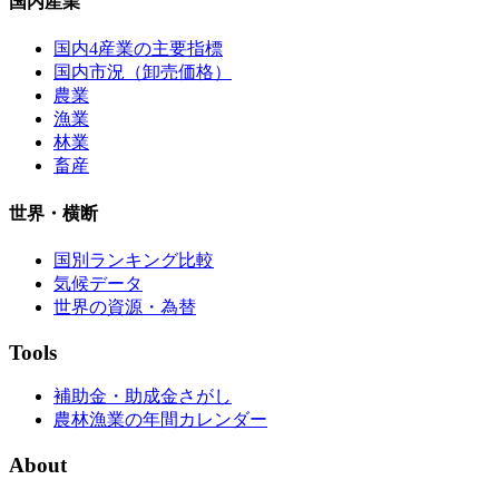
国内産業
国内4産業の主要指標
国内市況（卸売価格）
農業
漁業
林業
畜産
世界・横断
国別ランキング比較
気候データ
世界の資源・為替
Tools
補助金・助成金さがし
農林漁業の年間カレンダー
About