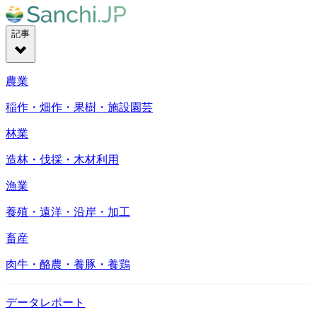
記事
農業
稲作・畑作・果樹・施設園芸
林業
造林・伐採・木材利用
漁業
養殖・遠洋・沿岸・加工
畜産
肉牛・酪農・養豚・養鶏
データレポート