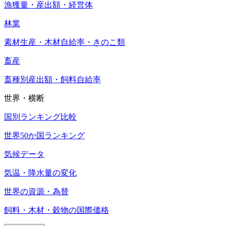
漁獲量・産出額・経営体
林業
素材生産・木材自給率・きのこ類
畜産
畜種別産出額・飼料自給率
世界・横断
国別ランキング比較
世界50か国ランキング
気候データ
気温・降水量の変化
世界の資源・為替
飼料・木材・穀物の国際価格